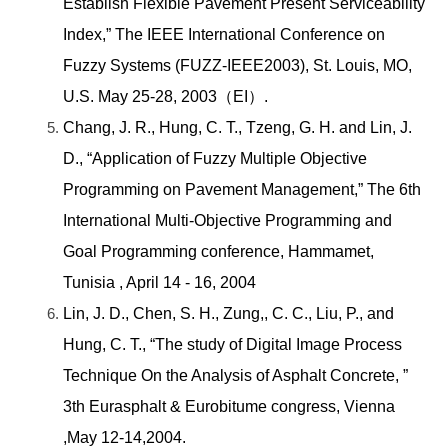
Establish Flexible Pavement Present Serviceability
Index,” The IEEE International Conference on
Fuzzy Systems (FUZZ-IEEE2003), St. Louis, MO,
U.S. May 25-28, 2003
（EI）.
Chang, J. R., Hung, C. T., Tzeng, G. H. and Lin, J.
D., “Application of Fuzzy Multiple Objective
Programming on Pavement Management,” The 6th
International Multi-Objective Programming and
Goal Programming conference, Hammamet,
Tunisia , April 14 - 16, 2004
Lin, J. D., Chen, S. H., Zung,, C. C., Liu, P., and
Hung, C. T., “The study of Digital Image Process
Technique On the Analysis of Asphalt Concrete, ”
3th Eurasphalt & Eurobitume congress, Vienna
,May 12-14,2004.