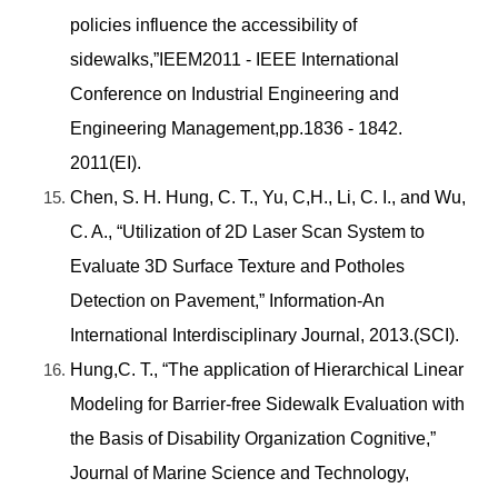
policies influence the accessibility of
sidewalks,”IEEM2011 - IEEE International
Conference on Industrial Engineering and
Engineering Management,pp.1836 - 1842.
2011(EI).
Chen, S. H. Hung, C. T., Yu, C,H., Li, C. I., and Wu,
C. A., “Utilization of 2D Laser Scan System to
Evaluate 3D Surface Texture and Potholes
Detection on Pavement,” Information-An
International Interdisciplinary Journal, 2013.(SCI).
Hung,C. T., “The application of Hierarchical Linear
Modeling for Barrier-free Sidewalk Evaluation with
the Basis of Disability Organization Cognitive,”
Journal of Marine Science and Technology,