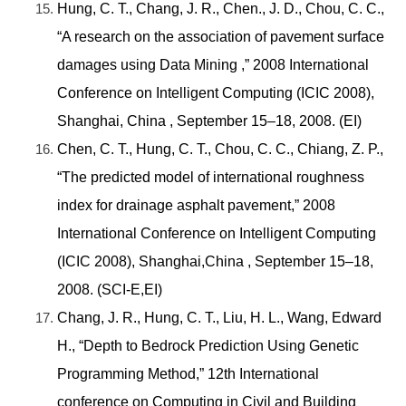
Hung, C. T., Chang, J. R., Chen., J. D., Chou, C. C.,
“A research on the association of pavement surface
damages using Data Mining ,” 2008 International
Conference on Intelligent Computing (ICIC 2008),
Shanghai, China , September 15–18, 2008. (EI)
Chen, C. T., Hung, C. T., Chou, C. C., Chiang, Z. P.,
“The predicted model of international roughness
index for drainage asphalt pavement,” 2008
International Conference on Intelligent Computing
(ICIC 2008), Shanghai,China , September 15–18,
2008. (SCI-E,EI)
Chang, J. R., Hung, C. T., Liu, H. L., Wang, Edward
H., “Depth to Bedrock Prediction Using Genetic
Programming Method,” 12th International
conference on Computing in Civil and Building