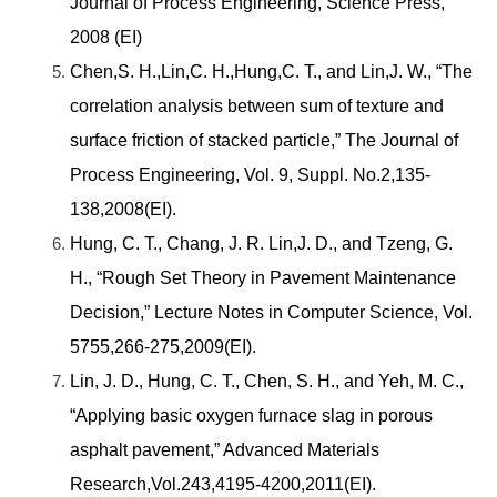
Journal of Process Engineering, Science Press,
2008 (EI)
Chen,S. H.,Lin,C. H.,Hung,C. T., and Lin,J. W., “The
correlation analysis between sum of texture and
surface friction of stacked particle,” The Journal of
Process Engineering, Vol. 9, Suppl. No.2,135-
138,2008(EI).
Hung, C. T., Chang, J. R. Lin,J. D., and Tzeng, G.
H., “Rough Set Theory in Pavement Maintenance
Decision,” Lecture Notes in Computer Science, Vol.
5755,266-275,2009(EI).
Lin, J. D., Hung, C. T., Chen, S. H., and Yeh, M. C.,
“Applying basic oxygen furnace slag in porous
asphalt pavement,” Advanced Materials
Research,Vol.243,4195-4200,2011(EI).