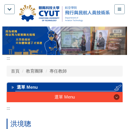
跳
到
主
要
內
容
區
:::
首頁
教育團隊
專任教師
選單 Menu
選單 Menu
:::
系所介紹
教育團隊
洪境聰