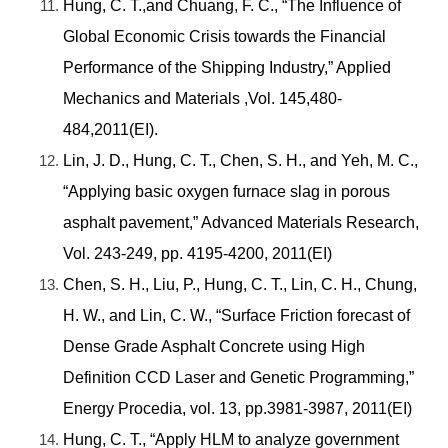
Hung, C. T.,and Chuang, F. C., “The Influence of
Global Economic Crisis towards the Financial
Performance of the Shipping Industry,” Applied
Mechanics and Materials ,Vol. 145,480-
484,2011(EI).
Lin, J. D., Hung, C. T., Chen, S. H., and Yeh, M. C.,
“Applying basic oxygen furnace slag in porous
asphalt pavement,” Advanced Materials Research,
Vol. 243-249, pp. 4195-4200, 2011(EI)
Chen, S. H., Liu, P., Hung, C. T., Lin, C. H., Chung,
H. W., and Lin, C. W., “Surface Friction forecast of
Dense Grade Asphalt Concrete using High
Definition CCD Laser and Genetic Programming,”
Energy Procedia, vol. 13, pp.3981-3987, 2011(EI)
Hung, C. T., “Apply HLM to analyze government