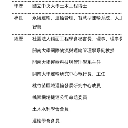
課程規劃
學歷
國立中央大學土木工程博士
教學設備
專長
永續運輸、運輸管理、智慧型運輸系統、人工
智慧
招生資訊
經歷
社團法人鋪面工程學會秘書長、理事、理事長
國際合作
開南大學國際物流與運輸管理學系副教授
產學合作
開南大學運輸科技與管理學系主任
從起飛到落地D&A
開南大學運輸研究中心執行長、主任
學生職涯發展
桃竹苗區域運輸發展研究中心成員
民航人員忙什麼?
桃園機場捷運公司命題委員
民航技術小遊戲
土木水利學會會員
下載專區
運輸學會會員