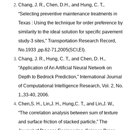
Chang, J. R., Chen, D.H., and Hung, C. T.,
“Selecting preventive maintenance treatments in
Texas : Using the technique for order preference by
similarity to the ideal solution for specific pavement
study-3 sites,” Transportation Research Record,
No.1933 ,pp.62-71,2005(SCI,EI).
Chang, J. R., Hung, C. T., and Chen, D. H.,
“Application of An Artificial Neural Network on
Depth to Bedrock Prediction,” International Journal
of Computational Intelligence Research, Vol. 2, No.
1.,33-40, 2006.
Chen,S. H., Lin,J. H., Hung,C. T., and Lin,J. W.,
“The correlation analysis between sum of texture
and surface friction of stacked particle,” The