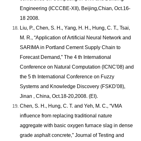
Engineering (ICCCBE-XII), Beijing,Chian, Oct.16-
18 2008.
Liu, P., Chen, S. H., Yang, H. H., Hung, C. T., Tsai,
M. R., “Application of Artificial Neural Network and
SARIMA in Portland Cement Supply Chain to
Forecast Demand,” The 4 th International
Conference on Natural Computation (ICNC'08) and
the 5 th International Conference on Fuzzy
Systems and Knowledge Discovery (FSKD'08),
Jinan , China, Oct.18-20,2008. (EI).
Chen, S. H., Hung, C. T. and Yeh, M. C., “VMA
influence from replacing traditional nature
aggregate with basic oxygen furnace slag in dense
grade asphalt concrete,” Journal of Testing and