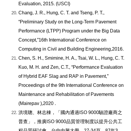
Evaluation, 2015. (USCI)
Chang, J. R., Hung, C. T. and Tseng, P. T.,
“Preliminary Study on the Long-Term Pavement
Performance (LTPP) Program under the Big Data
Concept,”16th International Conference on
Computing in Civil and Building Engineering,2016.
Chen, S. H., Smimine, H. A., Tsai, W. L., Hung, C. T.
Kuo, M. H. and Zen, C.T., “Performance Evaluation
of Hybrid EAF Slag and RAP in Pavement,”
Proceedings of the 9th International Conference on
Maintenance and Rehabilitation of Pavements
(Mairepav ),2020 .
洪境聰、林志棟，「國內通過ISO 9000驗證廠商之
普查」，推廣ISO 9000品質管理制度以提升公共工
程品質研討會，台中中興大學，27-34頁，87年3