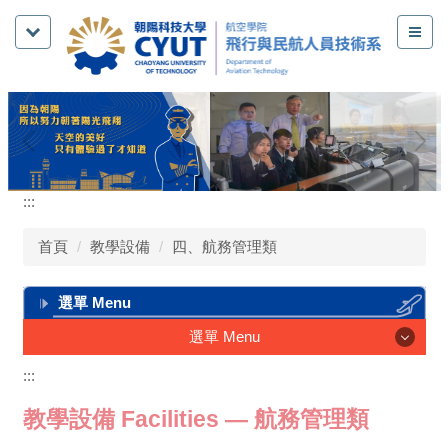
跳
到
主
要
內
容
區
:::
首頁
教學設備
四、航務管理類
選單 Menu
選單 Menu
:::
系所介紹
教學設備 Facilities — 航務管理類
教育團隊