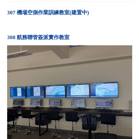
課程規劃
307
機場空側作業訓練教室
(
建置中
)
教學設備
招生資訊
308
航務聯管簽派實作教室
國際合作
產學合作
從起飛到落地D&A
學生職涯發展
民航人員忙什麼?
民航技術小遊戲
下載專區