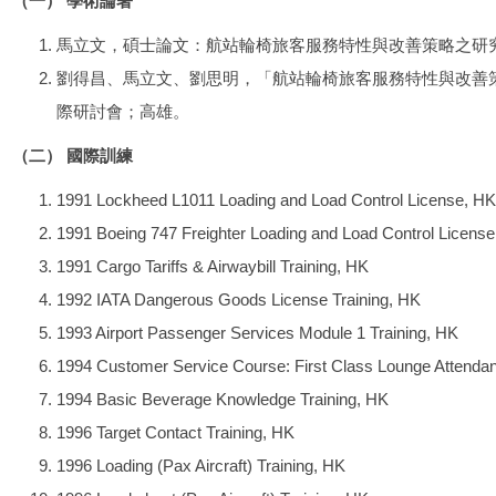
（一） 學術論著
馬立文，碩士論文：航站輪椅旅客服務特性與改善策略之研究
劉得昌、馬立文、劉思明，「航站輪椅旅客服務特性與改善
際研討會；高雄。
（二） 國際訓練
1991 Lockheed L1011 Loading and Load Control License, HK
1991 Boeing 747 Freighter Loading and Load Control Licens
1991 Cargo Tariffs & Airwaybill Training, HK
1992 IATA Dangerous Goods License Training, HK
1993 Airport Passenger Services Module 1 Training, HK
1994 Customer Service Course: First Class Lounge Attenda
1994 Basic Beverage Knowledge Training, HK
1996 Target Contact Training, HK
1996 Loading (Pax Aircraft) Training, HK