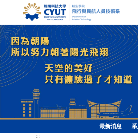
跳
到
主
要
內
容
區
最新消息
系
:::