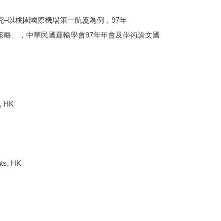
–以桃園國際機場第一航廈為例，97年
策略」，中華民國運輸學會97年年會及學術論文國
e, HK
nts, HK