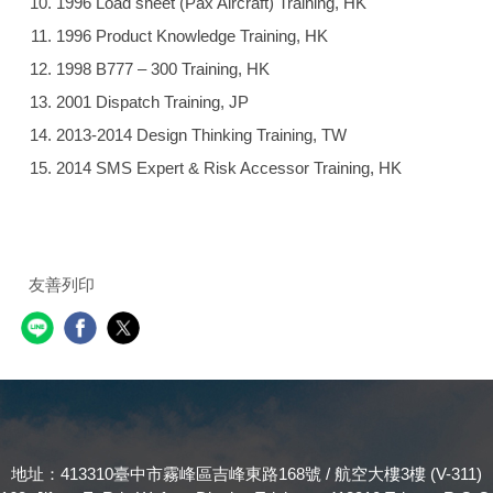
1996 Load sheet (Pax Aircraft) Training, HK
1996 Product Knowledge Training, HK
1998 B777 – 300 Training, HK
2001 Dispatch Training, JP
2013-2014 Design Thinking Training, TW
2014 SMS Expert & Risk Accessor Training, HK
友善列印
地址：413310臺中市霧峰區吉峰東路168號 / 航空大樓3樓 (V-311)